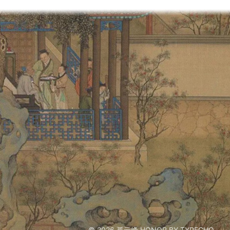
© 2026
孤云峰
HONOR BY TYPECHO