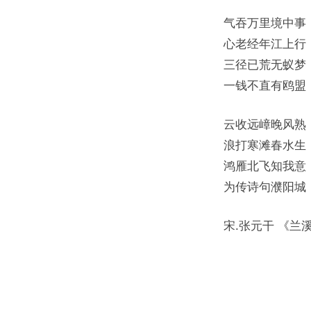
气吞万里境中事
心老经年江上行
三径已荒无蚁梦
一钱不直有鸥盟
云收远嶂晚风熟
浪打寒滩春水生
鸿雁北飞知我意
为传诗句濮阳城
宋.张元干 《兰