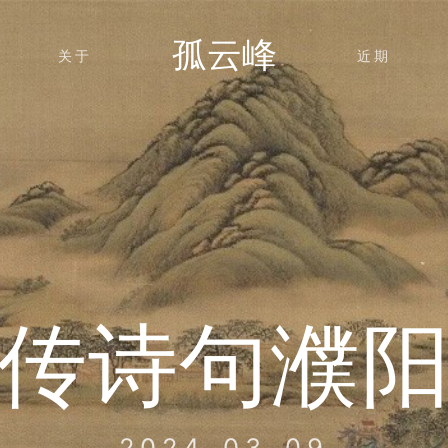
孤云峰
关于
近期
传诗句濮
2024-03-09